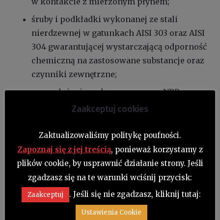
w kontakcie z mierzonym płynem;
śruby i podkładki wykonanej ze stali
nierdzewnej w gatunkach AISI 303 oraz AISI
304 gwarantującej wystarczającą odporność
chemiczną na zastosowane substancje oraz
czynniki zewnętrzne;
uszczelnienie wykonane z gumy NBR,
odporne na medium, zapewniające ciągłość
Zaakceptuj cookies
pracy nawet do temp. 100°C;
Zaktualizowaliśmy politykę poufności.
przezroczystej osłony z poliwęglanu, która
Zapoznaj się z jej treścią
, ponieważ korzystamy z
dodatkowo chroni wskaźnik przed
plików cookie, by usprawnić działanie strony. Jeśli
uderzeniami i zniszczeniem
zgadzasz się na te warunki wciśnij przycisk:
mechanicznym.
. Jeśli się nie zgadzasz, kliknij tutaj:
Zaakceptuj
Ustawienia Cookie