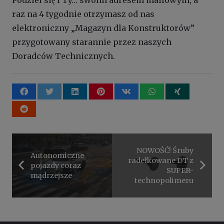
Podziel się i Ty… swoim adresem mailowym, a
raz na 4 tygodnie otrzymasz od nas
elektroniczny „Magazyn dla Konstruktorów”
przygotowany starannie przez naszych
Doradców Technicznych.
NOWOŚĆ! Śruby
Autonomiczne
radełkowane DT z
pojazdy coraz
SUPER-
mądrzejsze
technopolimeru