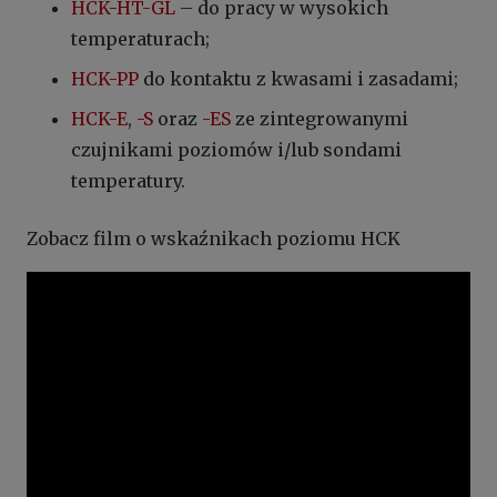
HCK-HT-GL
– do pracy w wysokich
temperaturach;
HCK-PP
do kontaktu z kwasami i zasadami;
HCK-E
,
-S
oraz
-ES
ze zintegrowanymi
czujnikami poziomów i/lub sondami
temperatury.
Zobacz film o wskaźnikach poziomu HCK