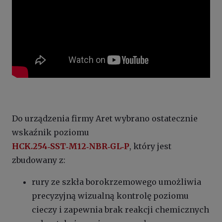
Do urządzenia firmy Aret wybrano ostatecznie
wskaźnik poziomu
HCK.254‑SST‑M12‑NBR‑GL‑P
, który jest
zbudowany z:
rury ze szkła borokrzemowego umożliwia
precyzyjną wizualną kontrolę poziomu
cieczy i zapewnia brak reakcji chemicznych