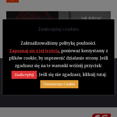
Jak dobrać
odpowiedni
Podwodny
rozmiar i
Zaakceptuj cookies
teleskop
parametry
wibroizolatora?
Zaktualizowaliśmy politykę poufności.
Zapoznaj się z jej treścią
, ponieważ korzystamy z
plików cookie, by usprawnić działanie strony. Jeśli
zgadzasz się na te warunki wciśnij przycisk:
Masz pytania? Chcesz zamówić
. Jeśli się nie zgadzasz, kliknij tutaj:
Zaakceptuj
produkt?
Ustawienia Cookie
Zadzwoń: +48 22 44 44 700