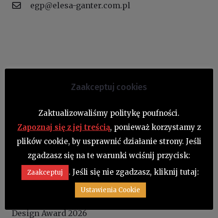
egp@elesa-ganter.com.pl
Najnowsze artykuły
Zaakceptuj cookies
Jak zabezpieczyć przestrzeń pracy robota? Case
study firmy Wessper
Zaktualizowaliśmy politykę poufności.
Zapoznaj się z jej treścią
, ponieważ korzystamy z
NOWOŚĆ! Trzpienie ustalające GN 823
plików cookie, by usprawnić działanie strony. Jeśli
SUPER-technopolimer – materiał odporny na
zgadzasz się na te warunki wciśnij przycisk:
korozję do zastosowań morskich, offshore i
. Jeśli się nie zgadzasz, kliknij tutaj:
Zaakceptuj
przemysłowych
Ustawienia Cookie
Chwytaki zatrzaskowe GN 4490 zdobyły Red Dot
Design Award 2026